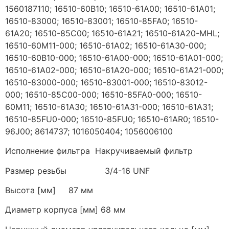
1560187110; 16510-60B10; 16510-61A00; 16510-61A01;
16510-83000; 16510-83001; 16510-85FA0; 16510-
61A20; 16510-85C00; 16510-61A21; 16510-61A20-MHL;
16510-60M11-000; 16510-61A02; 16510-61A30-000;
16510-60B10-000; 16510-61A00-000; 16510-61A01-000;
16510-61A02-000; 16510-61A20-000; 16510-61A21-000;
16510-83000-000; 16510-83001-000; 16510-83012-
000; 16510-85C00-000; 16510-85FA0-000; 16510-
60M11; 16510-61A30; 16510-61A31-000; 16510-61A31;
16510-85FU0-000; 16510-85FU0; 16510-61AR0; 16510-
96J00; 8614737; 1016050404; 1056006100
Исполнение фильтра Накручиваемый фильтр
Размер резьбы 3/4-16 UNF
Высота [мм] 87 мм
Диаметр корпуса [мм] 68 мм