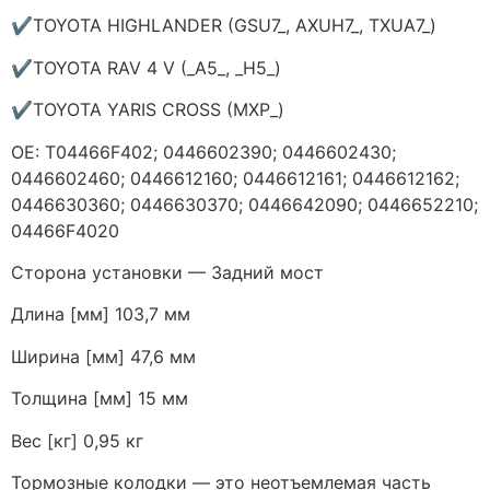
✔TOYOTA HIGHLANDER (GSU7_, AXUH7_, TXUA7_)
✔TOYOTA RAV 4 V (_A5_, _H5_)
✔TOYOTA YARIS CROSS (MXP_)
ОЕ: T04466F402; 0446602390; 0446602430;
0446602460; 0446612160; 0446612161; 0446612162;
0446630360; 0446630370; 0446642090; 0446652210;
04466F4020
Сторона установки — Задний мост
Длина [мм] 103,7 мм
Ширина [мм] 47,6 мм
Толщина [мм] 15 мм
Вес [кг] 0,95 кг
Тормозные колодки — это неотъемлемая часть