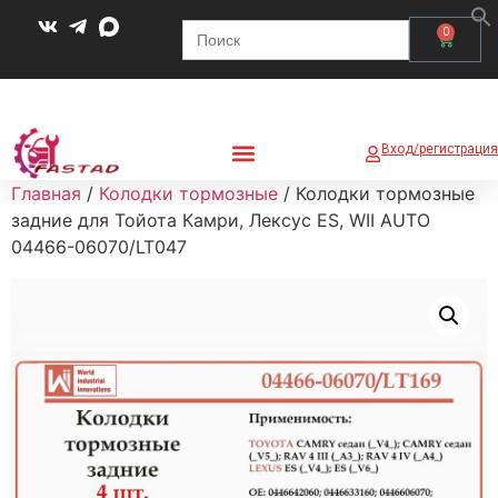
Search
0
for:
Вход/регистрация
Главная
/
Колодки тормозные
/ Колодки тормозные
задние для Тойота Камри, Лексус ES, WII AUTO
04466-06070/LT047