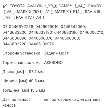
✔ TOYOTA AVALON (_X3_); CAMRY (_V4_); CAMRY
(_V5_); MARK X ZIO I (_A1_); MATRIX (_E14_); RAV 4 III
(_A3_); RAV 4 IV (_A4_)
ОЕ 04466YZZE8; 0446675010; 0446642060;
0446633200; 0446633180: 0446633160; 0446606210;
0446606090; 0446606070; 0446606060;
0446602220; 04466-06070
Сторона установки Задний мост
Тормозная система AKEBONO
Длина [мм] 96,7 мм
Ширина [мм] 49,5 мм
Толщина [мм] 15,5 мм
Датчик износа не подготовлено для датчика
износа