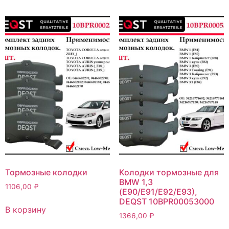
Тормозные колодки
Колодки тормозные для
BMW 1,3
1106,00
₽
(E90/E91/E92/E93),
DEQST 10BPR00053000
В корзину
1366,00
₽