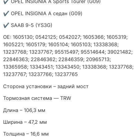
✔ OPEL INSIGNIA A Sports Tourer (G09)
✔ OPEL INSIGNIA A седан (G09)
✔ SAAB 9-5 (YS3G)
ОЕ: 1605130; 0542125; 0542027; 1605366; 1605319;
1605221; 1605179; 1605104; 1605103; 13338368;
13237768; 13237767; 95515497; 95514644; 39021482;
22846363; 22846362; 22846359; 20965713;
13365958; 13343451; 13343450; 13338368; 13237768;
13237767; 13237766; 13237765
Сторона установки – задний мост
Тормозная система — TRW
Длина – 106,3 мм
Ширина – 47,2 мм
Толщина – 16,6 мм