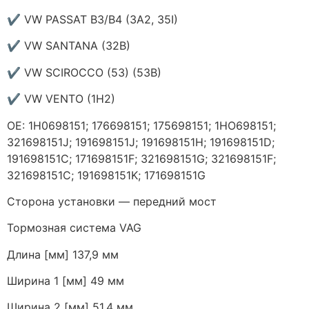
✔ VW PASSAT B3/B4 (3A2, 35I)
✔ VW SANTANA (32B)
✔ VW SCIROCCO (53) (53B)
✔ VW VENTO (1H2)
ОЕ: 1H0698151; 176698151; 175698151; 1HO698151;
321698151J; 191698151J; 191698151H; 191698151D;
191698151C; 171698151F; 321698151G; 321698151F;
321698151C; 191698151K; 171698151G
Сторона установки — передний мост
Тормозная система VAG
Длина [мм] 137,9 мм
Ширина 1 [мм] 49 мм
Ширина 2 [мм] 51,4 мм