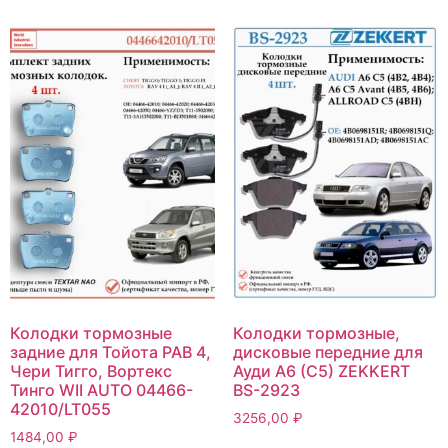
Колодки тормозные
Колодки тормозные,
задние для Тойота РАВ 4,
дисковые передние для
Чери Тигго, Вортекс
Ауди А6 (С5) ZEKKERT
Тинго WII AUTO 04466-
BS-2923
42010/LT055
3256,00
₽
1484,00
₽