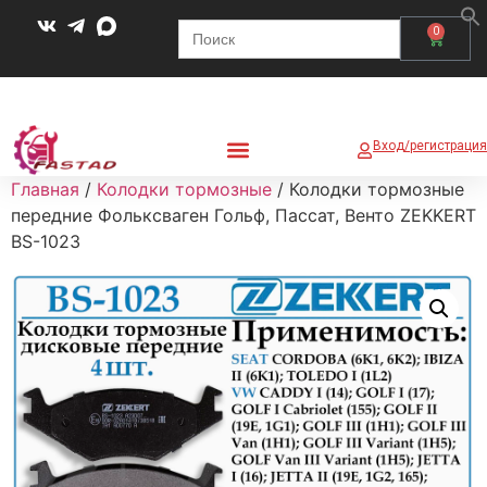
Search
0
for:
Вход/регистрация
Главная
/
Колодки тормозные
/ Колодки тормозные
передние Фольксваген Гольф, Пассат, Венто ZEKKERT
BS-1023