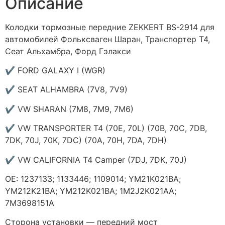
Описание
Колодки тормозные передние ZEKKERT BS-2914 для
автомобилей Фольксваген Шаран, Транспортер Т4,
Сеат Альхамбра, Форд Гэлакси
✔ FORD GALAXY I (WGR)
✔ SEAT ALHAMBRA (7V8, 7V9)
✔ VW SHARAN (7M8, 7M9, 7M6)
✔ VW TRANSPORTER T4 (70E, 70L) (70B, 70C, 7DB,
7DK, 70J, 70K, 7DC) (70A, 70H, 7DA, 7DH)
✔ VW CALIFORNIA T4 Camper (7DJ, 7DK, 70J)
ОЕ: 1237133; 1133446; 1109014; YM21K021BA;
YM212K21BA; YM212K021BA; 1M2J2K021AA;
7M3698151A
Сторона установки — передний мост