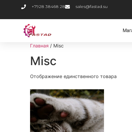
+7928 38468 28
sales@fastad.su
Маг
Главная
/ Misc
Misc
Отображение единственного товара