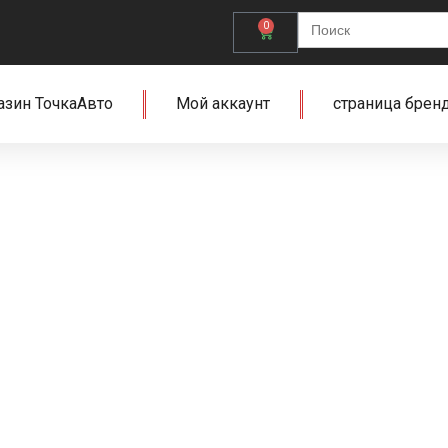
Search
0
for:
азин ТочкаАвто
Мой аккаунт
страница брен