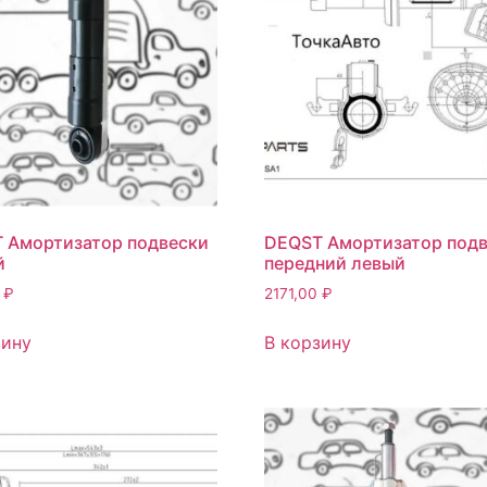
 Амортизатор подвески
DEQST Амортизатор под
й
передний левый
0
₽
2171,00
₽
зину
В корзину