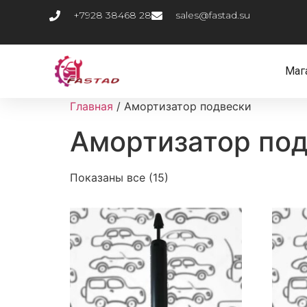
+7928 38468 28
sales@fastad.su
Маг
Главная
/ Амортизатор подвески
Амортизатор по
Показаны все (15)