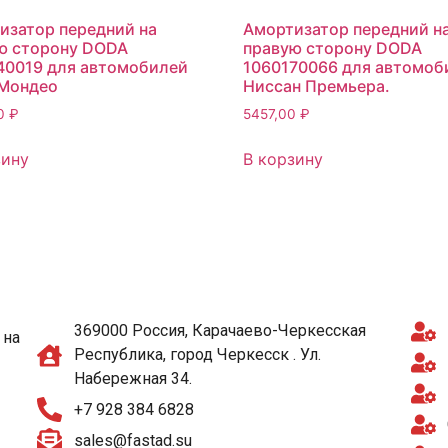
изатор передний на
Амортизатор передний н
ю сторону DODA
правую сторону DODA
40019 для автомобилей
1060170066 для автомоб
Мондео
Ниссан Премьера.
00
₽
5457,00
₽
зину
В корзину
369000 Россия, Карачаево-Черкесская
 на
Республика, город Черкесск . Ул.
Набережная 34.
+7 928 384 6828
sales@fastad.su