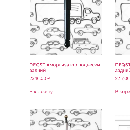
DEQST Амортизатор подвески
DEQST
задний
задни
2346,00
₽
2217,0
В корзину
В кор