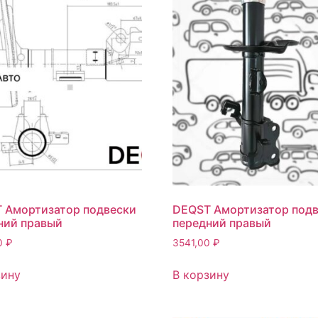
 Амортизатор подвески
DEQST Амортизатор под
ний правый
передний правый
0
₽
3541,00
₽
зину
В корзину