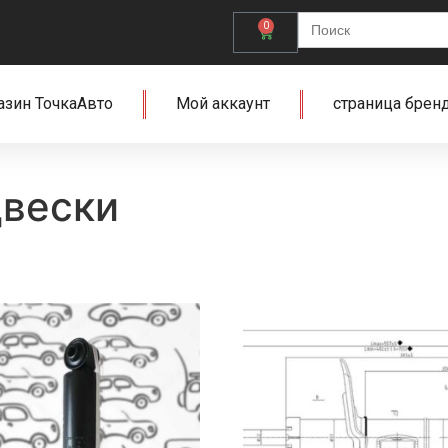
Search
0
for:
азин ТочкаАвто
Мой аккаунт
страница брен
двески